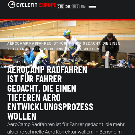
CYCLEFIT
EUROPE
🇩🇪
DE
/
🇬🇧
EN
START
/
LEISTUNGEN
/
AEROCAMP RADFAHREN IST FÜR FAHRER GEDACHT, DIE EINEN
TIEFEREN AERO ENTWICKLUNGSPROZESS WOLLEN
BIKEFITTING
AEROCAMP RADFAHREN
IST FÜR FAHRER
GEDACHT, DIE EINEN
TIEFEREN AERO
ENTWICKLUNGSPROZESS
WOLLEN
AeroCamp Radfahren ist für Fahrer gedacht, die mehr
als eine schnelle Aero Korrektur wollen. In Bensheim