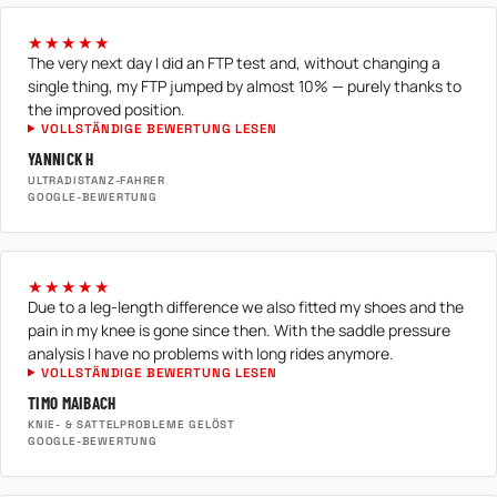
★★★★★
The very next day I did an FTP test and, without changing a
single thing, my FTP jumped by almost 10% — purely thanks to
the improved position.
VOLLSTÄNDIGE BEWERTUNG LESEN
YANNICK H
ULTRADISTANZ-FAHRER
GOOGLE-BEWERTUNG
★★★★★
Due to a leg-length difference we also fitted my shoes and the
pain in my knee is gone since then. With the saddle pressure
analysis I have no problems with long rides anymore.
VOLLSTÄNDIGE BEWERTUNG LESEN
TIMO MAIBACH
KNIE- & SATTELPROBLEME GELÖST
GOOGLE-BEWERTUNG