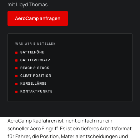
mit Lloyd Thomas.
AeroCamp anfragen
WAS WIR EINSTELLEN
SATTELHÖHE
SATTELVERSATZ
REACH & STACK
CLEAT-POSITION
KURBELLÄNGE
KONTAKTPUNKTE
AeroCamp Radfahren ist nicht einfach nur ein
schneller Aero Eingriff. Es ist ein tieferes Arbeitsformat
für Fahrer, die Position, Materialentscheidungen und