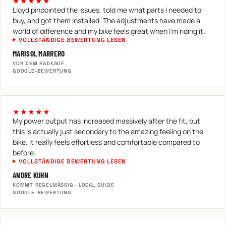
★★★★★
Lloyd pinpointed the issues, told me what parts I needed to
buy, and got them installed. The adjustments have made a
world of difference and my bike feels great when I'm riding it.
VOLLSTÄNDIGE BEWERTUNG LESEN
MARISOL MARRERO
VOR DEM RADKAUF
GOOGLE-BEWERTUNG
★★★★★
My power output has increased massively after the fit, but
this is actually just secondary to the amazing feeling on the
bike. It really feels effortless and comfortable compared to
before.
VOLLSTÄNDIGE BEWERTUNG LESEN
ANDRE KUHN
KOMMT REGELMÄSSIG · LOCAL GUIDE
GOOGLE-BEWERTUNG