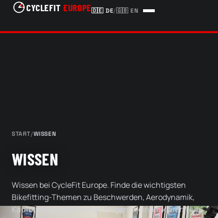
CYCLEFIT
EUROPE
🇩🇪
DE
/
🇬🇧
EN
START
/
WISSEN
WISSEN
Wissen bei CycleFit Europe. Finde die wichtigsten
Bikefitting-Themen zu Beschwerden, Aerodynamik,
Kaufberatung und Setup-Fragen in einem klaren Hub.