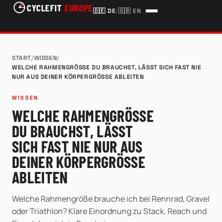
CYCLEFIT
EUROPE
🇩🇪
DE
/
🇬🇧
EN
START
/
WISSEN
/
WELCHE RAHMENGRÖSSE DU BRAUCHST, LÄSST SICH FAST NIE N
UR AUS DEINER KÖRPERGRÖSSE ABLEITEN
WISSEN
WELCHE RAHMENGRÖSSE D
U BRAUCHST, LÄSST S
ICH FAST NIE NUR AUS D
EINER KÖRPERGRÖSSE AB
LEITEN
Welche Rahmengröße brauche ich bei Rennrad, Gravel
oder Triathlon? Klare Einordnung zu Stack, Reach und