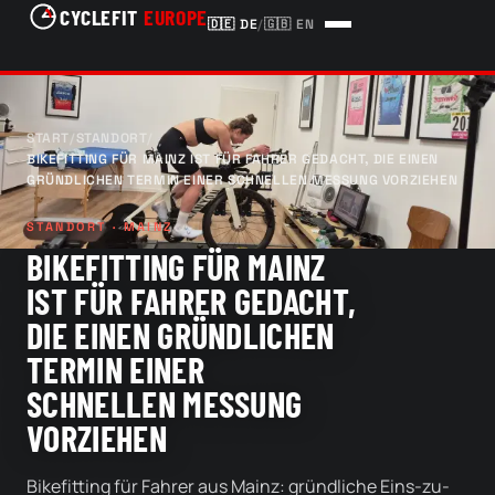
CYCLEFIT
EUROPE
🇩🇪
DE
/
🇬🇧
EN
START
/
STANDORT
/
BIKEFITTING FÜR MAINZ IST FÜR FAHRER GEDACHT, DIE EINEN
GRÜNDLICHEN TERMIN EINER SCHNELLEN MESSUNG VORZIEHEN
STANDORT · MAINZ
BIKEFITTING FÜR MAINZ
IST FÜR FAHRER GEDACHT,
DIE EINEN GRÜNDLICHEN
TERMIN EINER
SCHNELLEN MESSUNG
VORZIEHEN
Bikefitting für Fahrer aus Mainz: gründliche Eins-zu-