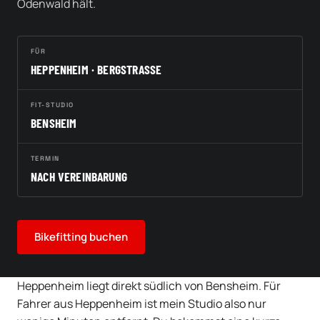
Odenwald hält.
FÜR
HEPPENHEIM · BERGSTRASSE
FIT-STUDIO
BENSHEIM
TERMIN
NACH VEREINBARUNG
Bikefitting buchen
Heppenheim liegt direkt südlich von Bensheim. Für
Fahrer aus Heppenheim ist mein Studio also nur