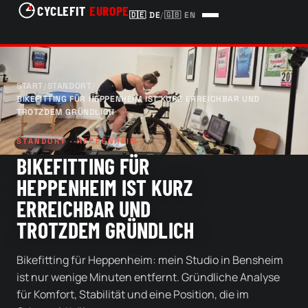
CYCLEFIT
EUROPE
🇩🇪
DE
/
🇬🇧
EN
START
/
STANDORT
/
BIKEFITTING FÜR HEPPENHEIM IST KURZ ERREICHBAR UND
TROTZDEM GRÜNDLICH
STANDORT · HEPPENHEIM
BIKEFITTING FÜR
HEPPENHEIM IST KURZ
ERREICHBAR UND
TROTZDEM GRÜNDLICH
Bikefitting für Heppenheim: mein Studio in Bensheim
ist nur wenige Minuten entfernt. Gründliche Analyse
für Komfort, Stabilität und eine Position, die im